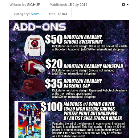
Written by
SIGHUP
Published:
15 July 2014
FORUM
Category:
News
Hits:
13103
FANDOM
Featured Fandom
Roboblogs
DOWNLOADS
CONTACT US